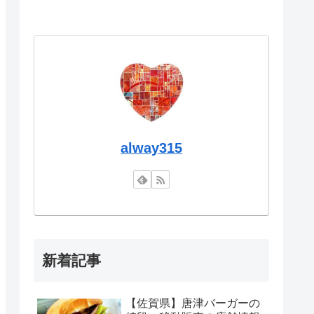
alway315
新着記事
【佐賀県】唐津バーガーの