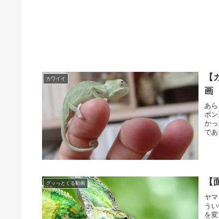
【
カワイイ
画
あら
ボン
かっ
であし
【
グッっとくる動画
ヤマ
うい
を変