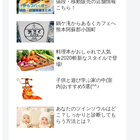
値段・移動販売の店舗情報
こちら！
鍋ケ滝からあるくカフェへ
熊本阿蘇郡小国町
料理本がおしゃれで人気
★2020斬新なスタイルで登
場!
子供と遊び学ぶ家の中(室
内)おすすめ5選(^^♪
あなたのツインソウルはど
こ？しっかりと診断しても
らう方法とは？