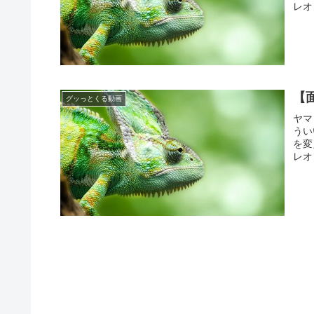
レオ
【
グッっとくる動画
ヤマ
うい
を変
レオ