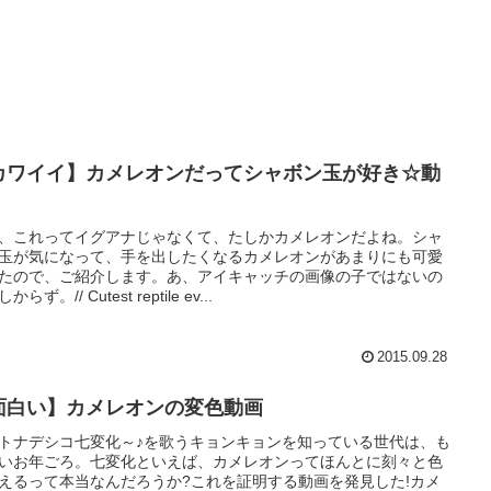
カワイイ】カメレオンだってシャボン玉が好き☆動
、これってイグアナじゃなくて、たしかカメレオンだよね。シャ
玉が気になって、手を出したくなるカメレオンがあまりにも可愛
たので、ご紹介します。あ、アイキャッチの画像の子ではないの
からず。// Cutest reptile ev...
2015.09.28
面白い】カメレオンの変色動画
トナデシコ七変化～♪を歌うキョンキョンを知っている世代は、も
いお年ごろ。七変化といえば、カメレオンってほんとに刻々と色
えるって本当なんだろうか?これを証明する動画を発見した!カメ