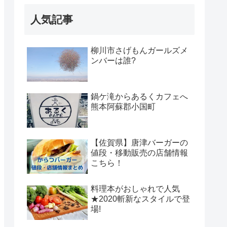
人気記事
柳川市さげもんガールズメ
ンバーは誰?
鍋ケ滝からあるくカフェへ
熊本阿蘇郡小国町
【佐賀県】唐津バーガーの
値段・移動販売の店舗情報
こちら！
料理本がおしゃれで人気
★2020斬新なスタイルで登
場!